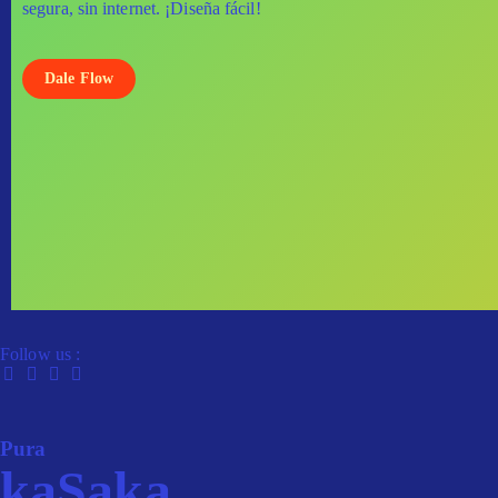
segura, sin internet. ¡Diseña fácil!
Dale Flow
Follow us :
Pura
kaSaka