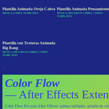
Plantilla Animada Oveja Cabra
Plantilla Animada Pensamiento
MÚSICA
|
VIDEO TEMPLATES
MÚSICA
|
RECURSOS LIBRES
|
VIDEO
TEMPLATES
Plantilla con Texturas Animada
Big Bang
MÚSICA
|
RECURSOS LIBRES
|
VIDEO
TEMPLATES
Color Flow
— After Effects Exten
Color Flow Pro para After Effects: paletas múltiples, gestión de co