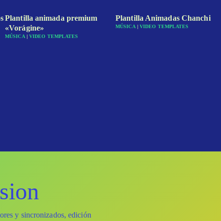
s
Plantilla animada premium
Plantilla Animadas Chanchi
«Vorágine»
MÚSICA
|
VIDEO TEMPLATES
MÚSICA
|
VIDEO TEMPLATES
sion
lores y sincronizados, edición