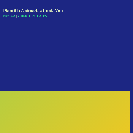
Plantilla Animadas Funk You
MÚSICA
|
VIDEO TEMPLATES