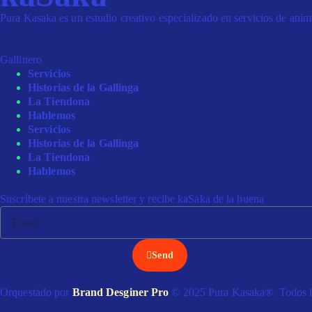
Pura Kasaka es un estudio creativo especializado en servicios de animac
Gallinero
Servicios
Historias de la Gallinga
La Tiendona
Hablemos
Servicios
Historias de la Gallinga
La Tiendona
Hablemos
Suscríbete a nuestra newsletter y recibe kaSaka de la buena
Send
Orquestado por
Brand Desginer Pro
© 2025 Pura Kasaka®. Todos lo