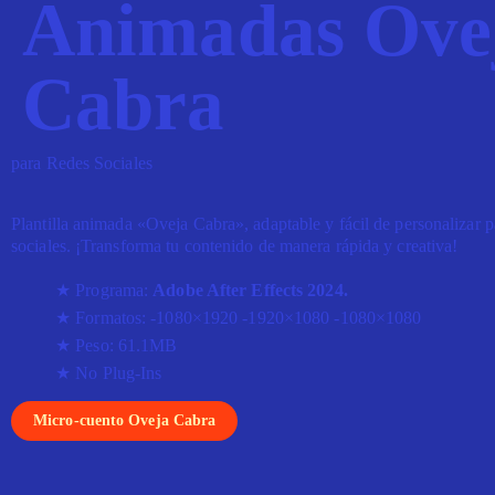
Animadas Ove
Cabra
para Redes Sociales
Plantilla animada «Oveja Cabra», adaptable y fácil de personalizar p
sociales. ¡Transforma tu contenido de manera rápida y creativa!
Programa:
Adobe After Effects 2024.
Formatos: -1080×1920 -1920×1080 -1080×1080
Peso: 61.1MB
No Plug-Ins
Micro-cuento Oveja Cabra