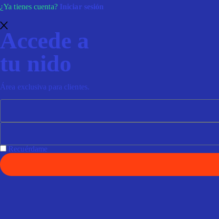
¿Ya tienes cuenta?
Iniciar sesión
Accede a
tu nido
Área exclusiva para clientes.
Recuérdame