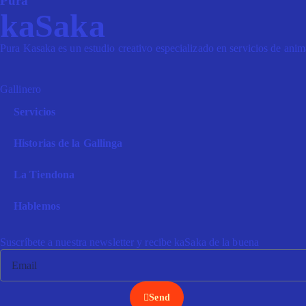
Pura
kaSaka
Pura Kasaka es un estudio creativo especializado en servicios de animac
Gallinero
Servicios
Historias de la Gallinga
La Tiendona
Hablemos
Suscríbete a nuestra newsletter y recibe kaSaka de la buena
Send